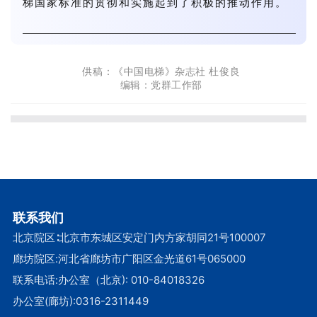
梯国家标准的贯彻和实施起到了积极的推动作用。
供稿：《中国电梯》杂志社 杜俊良
编辑：
党群工作部
联系我们
北京院区∶北京市东城区安定门内方家胡同21号100007
廊坊院区:河北省廊坊市广阳区金光道61号065000
联系电话:办公室（北京):
010-84018326
办公室(廊坊):
0316-2311449