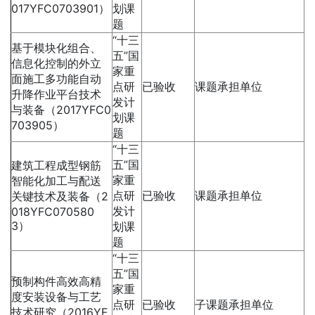
017YFC0703901）
划课
题
“十三
基于模块化组合、
五”国
信息化控制的外立
家重
面施工多功能自动
点研
已验收
课题承担单位
升降作业平台技术
发计
与装备（2017YFC0
划课
703905）
题
“十三
五”国
建筑工程成型钢筋
家重
智能化加工与配送
点研
已验收
课题承担单位
关键技术及装备（2
发计
018YFC070580
3）
划课
题
“十三
五”国
预制构件高效高精
家重
度安装设备与工艺
点研
已验收
子课题承担单位
技术研究（2016YF