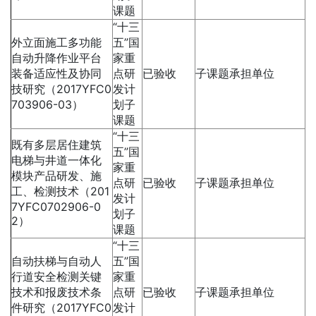
课题
“十三
外立面施工多功能
五”国
自动升降作业平台
家重
装备适应性及协同
点研
已验收
子课题承担单位
技研究（2017YFC0
发计
703906-03）
划子
课题
“十三
既有多层居住建筑
五”国
电梯与井道一体化
家重
模块产品研发、施
点研
已验收
子课题承担单位
工、检测技术（201
发计
7YFC0702906-0
划子
2）
课题
“十三
自动扶梯与自动人
五”国
行道安全检测关键
家重
技术和报废技术条
点研
已验收
子课题承担单位
件研究（2017YFC0
发计