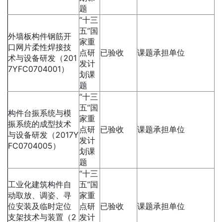
题
“十三
五”国
外墙板构件钢筋开
家重
口网片柔性焊接技
点研
已验收
课题承担单位
术与设备研发（201
发计
7YFC0704001）
划课
题
“十三
五”国
构件台振系统与模
家重
振系统的成型技术
点研
已验收
课题承担单位
与设备研发（2017Y
发计
FC0704005）
划课
题
“十三
工业化建筑构件自
五”国
动取放、调姿、寻
家重
位安装及临时定位
点研
已验收
课题承担单位
支架技术与装置（2
发计