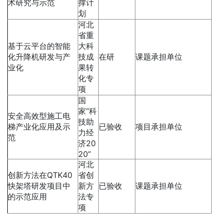
术研究与示范
撑计
划
河北
省重
基于云平台的智能
大科
化升降机研发与产
技成
在研
课题承担单位
业化
果转
化专
项
国
家“科
安全高效型施工电
技助
梯产业化应用及示
已验收
项目承担单位
力经
范
济20
20”
河北
创新方法在QTK40
省创
快架塔研发项目中
新方
已验收
课题承担单位
的示范应用
法专
项