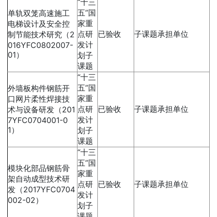
“十三
五”国
单轨双笼高速施工
家重
电梯设计及安全控
点研
已验收
子课题承担单位
制节能技术研究（2
发计
016YFC0802007-
01）
划子
课题
“十三
五”国
外墙板构件钢筋开
家重
口网片柔性焊接技
点研
已验收
子课题承担单位
术与设备研发（201
发计
7YFC0704001-0
1）
划子
课题
“十三
五”国
模块化部品钢筋骨
家重
架自动成型技术研
点研
已验收
子课题承担单位
发（2017YFC0704
发计
002-02）
划子
课题