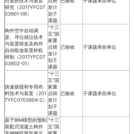
台装拆技术与装置
点研
已验收
子课题承担单位
研究（2017YFC07
发计
03901-06）
划子
课题
“十三
构件空中自动调
五”国
姿、寻位就位技术
家重
与装置研发及构件
点研
已验收
子课题承担单位
自动取放装置样机
发计
研制（2017YFC07
划子
03902-01）
课题
“十三
五”国
快速接驳和专用布
家重
料技术与装置（201
点研
已验收
子课题承担单位
7YFC0703904-2）
发计
划子
课题
基于BIM模型的预制
“十三
装配式混凝土构件
五”国
关键钢筋骨架单元
家重