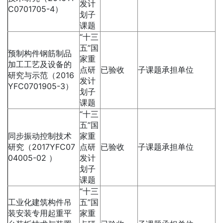
发计
C0701705-4）
划子
课题
“十三
五”国
预制构件钢筋制品
家重
加工工艺及设备的
点研
已验收
子课题承担单位
研究与示范（2016
发计
YFC0701905-3）
划子
课题
“十三
五”国
同步振动控制技术
家重
研究（2017YFC07
点研
已验收
子课题承担单位
04005-02 ）
发计
划子
课题
“十三
工业化建筑构件吊
五”国
装安装专用起重平
家重