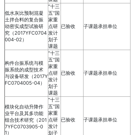
“十三
低水灰比预制混凝
五”国
土拌合料的复合振
家重
动密实成型试验研
点研
已验收
子课题承担单位
究（2017YFC0704
发计
004-02）
划子
课题
“十三
五”国
构件台振系统与模
家重
振系统的成型技术
点研
已验收
子课题承担单位
与设备研发（2017Y
发计
FC0704005-04）
划子
课题
“十三
五”国
模块化自动升降作
家重
业平台及其多功能
点研
已验收
子课题承担单位
组合技术研究（201
发计
7YFC0703905-0
1）
划子