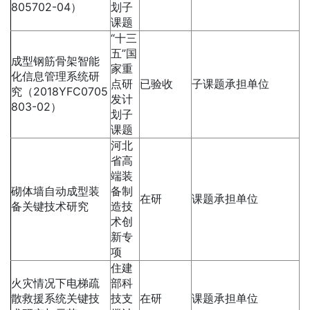
805702-04）
划子
课题
“十三
五”国
成型钢筋骨架智能
家重
化信息管理系统研
点研
已验收
子课题承担单位
究（2018YFC0705
发计
803-02）
划子
课题
河北
省高
端装
砌体墙自动成型装
备制
在研
课题承担单位
备关键技术研究
造技
术创
新专
项
住建
火灾情况下电梯疏
部科
散救援系统关键技
技支
在研
课题承担单位