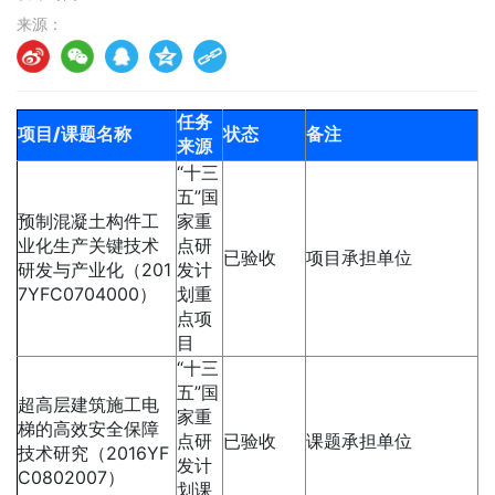
来源：
任务
项目/课题名称
状态
备注
来源
“十三
五”国
预制混凝土构件工
家重
业化生产关键技术
点研
已验收
项目承担单位
研发与产业化（201
发计
7YFC0704000）
划重
点项
目
“十三
五”国
超高层建筑施工电
家重
梯的高效安全保障
点研
已验收
课题承担单位
技术研究（2016YF
发计
C0802007）
划课