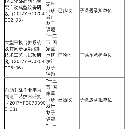
模块化部品钢筋骨
家重
架自动成型设备研
点研
已验收
子课题承担单位
发（2017YFC0704
发计
002-03）
划子
课题
“十三
大型平模台振系统
五”国
及其同步振动控制
家重
技术工艺与试验研
点研
已验收
子课题承担单位
究（2017YFC0704
发计
005-06）
划子
课题
“十三
五”国
自动升降作业平台
家重
制造工艺技术研究
点研
已验收
子课题承担单位
（2017YFC070390
发计
5-03）
划子
课题
“十三