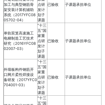
加工与典型钢筋骨
点研
已验收
子课题承担单位
架安装计算机辅助
发计
系统（2017YFC08
划子
05702-04）
课题
“十三
五”国
单轨双笼高速施工
家重
电梯制造工艺技术
点研
已验收
子课题承担单位
研究（2016YFC08
发计
02007-03）
划子
课题
“十三
五”国
外墙板构件钢筋开
家重
口网片柔性焊接设
点研
已验收
子课题承担单位
备研发（2017YFC0
发计
704001-03）
划子
课题
“十三
五”国