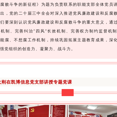
反腐败斗争的新征程》为题为负责联系的职能支部全体党员
指出，党的二十届三中全会对深入推进党风廉政建设和反腐
我们要深刻认识党风廉政建设和反腐败斗争的重大意义，通
育机制、完善纠治“四风”长效机制、完善权力制约监督机
不能腐、不想腐工作机制，持续巩固拓展主题教育成果，深
增强党组织的创造力、凝聚力、战斗力。
太刚在凯博信息党支部讲授专题党课