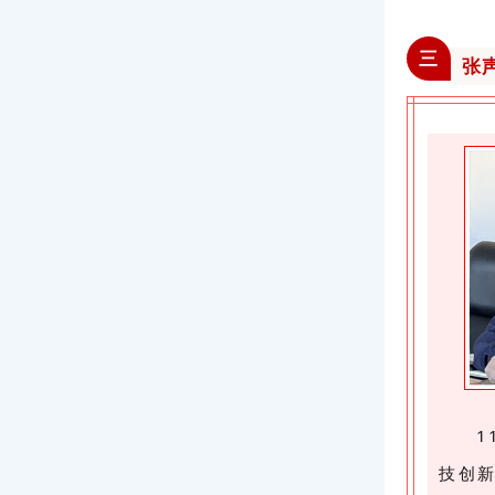
三
张
1
技创