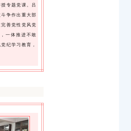
讲授专题党课。吕
败斗争作出重大部
过完善党性党风党
制，一体推进不敢
化党纪学习教育，