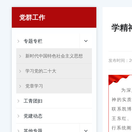
党群工作
学精
专题专栏
新时代中国特色社会主义思想
发布时间：
2
学习党的二十大
党章学习
为深
神的实
工青团妇
联系凯
党建动态
王东红
行系统阐
其他专题