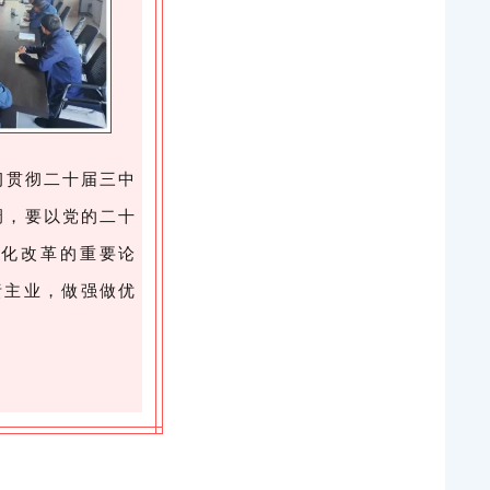
习贯彻二十届三中
调，要以党的二十
深化改革的重要论
责主业，做强做优