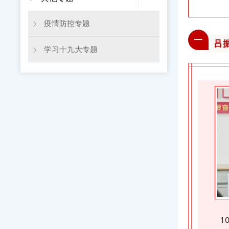
疫情防控专题
一
吕
学习十九大专题
1