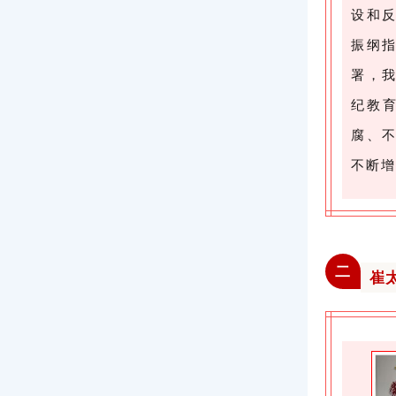
设和
振纲
署，
纪教
腐、
不断
二
崔