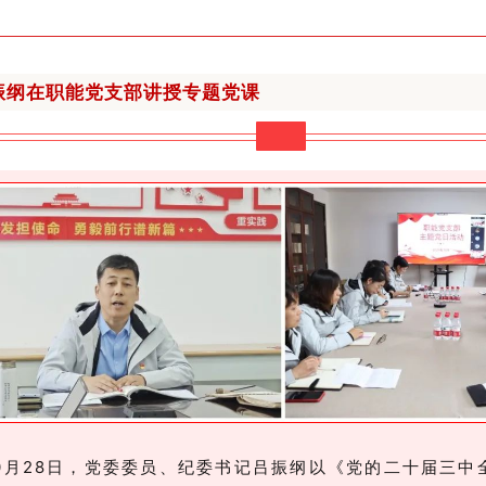
振纲在职能党支部讲授专题党课
0月28日，党委委员、纪委书记吕振纲以《党的二十届三中