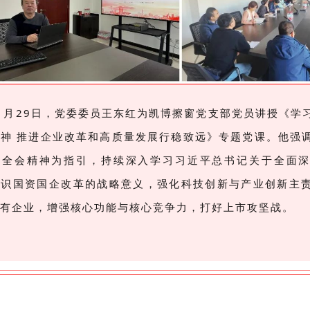
1月29日，党委委员王东红为凯博擦窗党支部党员讲授《学
精神 推进企业改革和高质量发展行稳致远》专题党课。他强
中全会精神为指引，持续深入学习习近平总书记关于全面
认识国资国企改革的战略意义，强化科技创新与产业创新主
国有企业，增强核心功能与核心竞争力，打好上市攻坚战。