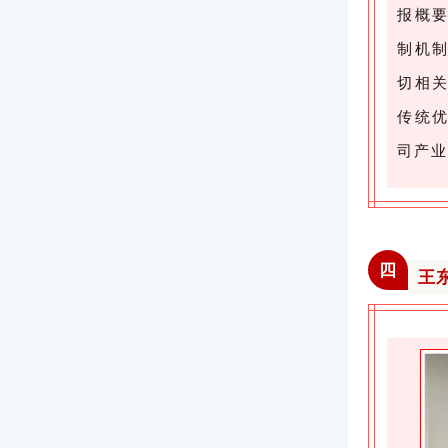
报概
制机
切相
传统
司产
四
王