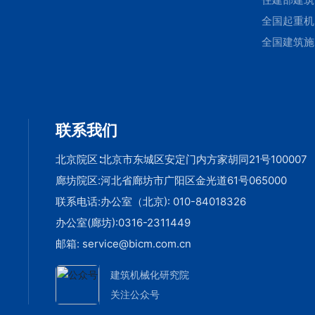
会
工安全标准
全国起重机
技术委员会
标准化技术
全国建筑施
员会塔式起
机械与设备
机分技术委
准化技术委
会
会基础施工
联系我们
备分技术委
会
北京院区∶北京市东城区安定门内方家胡同21号100007
廊坊院区:河北省廊坊市广阳区金光道61号065000
联系电话:办公室（北京):
010-84018326
办公室(廊坊):
0316-2311449
邮箱:
service@bicm.com.cn
建筑机械化研究院
关注公众号