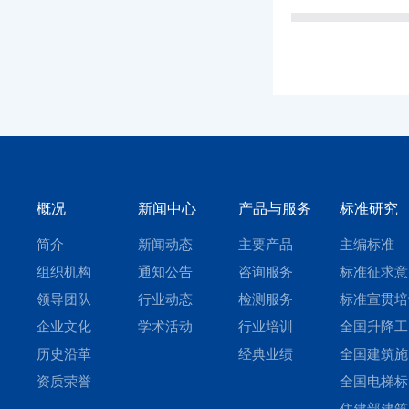
概况
新闻中心
产品与服务
标准研究
简介
新闻动态
主要产品
主编标准
组织机构
通知公告
咨询服务
标准征求意
领导团队
行业动态
检测服务
标准宣贯培
企业文化
学术活动
行业培训
全国升降工
历史沿革
经典业绩
平台标准化
全国建筑施
资质荣誉
术委员会
机械与设备
全国电梯标
准化技术委
化技术委员
住建部建筑