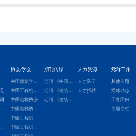
协会/学会
期刊传媒
人力资源
党群工作
中国建筑学会
期刊-《中国电
人才队伍
其他专题
见
建筑施工分会
中国工程机械
梯》
期刊-《建筑机
人才招聘
党建动态
训
学会桩工机械
中国电梯协会
械化》
期刊-《建筑机
工青团妇
作
分会
中国电梯协会
械》
专题专栏
技
工
标准化委员会
中国工程机械
标
准
工业协会工程
中国工程机械
员
会
施
建材制品机械
工业协会钢筋
中国工程机械