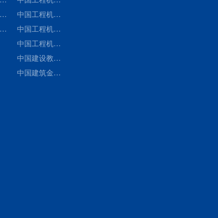
化
械
分会
及预应力机械
工业协会装修
中国工程机械
委
工
分会
与高空作业机
工业协会停车
中国工程机械
重
标
械分会
设备分会
工业协会施工
中国工程机械
员
员
机械化分会
工业协会工程
中国建设教育
设
机械租赁分会
协会建设机械
中国建筑金属
员
职业教育专业
结构协会建筑
委员会
扣件委员会